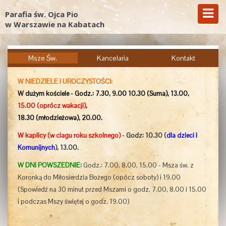
Parafia św. Ojca Pio
w Warszawie na Kabatach
Msze Św.
Kancelaria
Kontakt
W NIEDZIELE I UROCZYSTOŚCI:
W dużym kościele - Godz.: 7.30, 9.00 10.30 (Suma), 13.00,
15.00
(oprócz wakacji)
,
18.30 (młodzieżowa), 20.00.
W kaplicy (w ciagu roku szkolnego)
- Godz: 10.30 (
dla dzieci I
Komunijnych
), 13.00.
W DNI POWSZEDNIE:
Godz.: 7.00, 8.00, 15.00 - Msza św. z
Koronką do Miłosierdzia Bożego (opócz soboty) i 19.00
(
Spowiedź
na
30 minut przed Mszami o godz. 7.00, 8.00 i 15.00
i podczas Mszy świętej o godz. 19.00
)