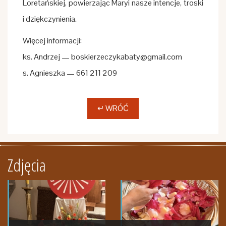
Loretańskiej, powierzając Maryi nasze intencje, troski
i dziękczynienia.
Więcej informacji:
ks. Andrzej — boskierzeczykabaty@gmail.com
s. Agnieszka — 661 211 209
↵ WRÓĆ
Zdjęcia