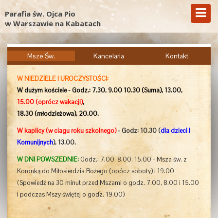
Parafia św. Ojca Pio
w Warszawie na Kabatach
Msze Św.
Kancelaria
Kontakt
W NIEDZIELE I UROCZYSTOŚCI:
W dużym kościele - Godz.: 7.30, 9.00 10.30 (Suma), 13.00,
15.00
(oprócz wakacji)
,
18.30 (młodzieżowa), 20.00.
W kaplicy (w ciagu roku szkolnego)
- Godz: 10.30 (
dla dzieci I
Komunijnych
), 13.00.
W DNI POWSZEDNIE:
Godz.: 7.00, 8.00, 15.00 - Msza św. z
Koronką do Miłosierdzia Bożego (opócz soboty) i 19.00
(
Spowiedź
na
30 minut przed Mszami o godz. 7.00, 8.00 i 15.00
i podczas Mszy świętej o godz. 19.00
)