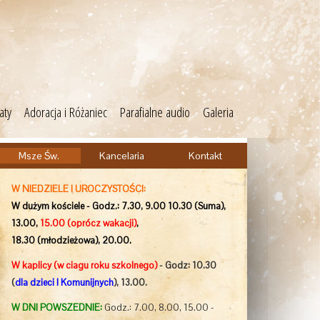
aty
Adoracja i Różaniec
Parafialne audio
Galeria
Msze Św.
Kancelaria
Kontakt
W NIEDZIELE I UROCZYSTOŚCI:
W dużym kościele - Godz.: 7.30, 9.00 10.30 (Suma),
13.00,
15.00
(oprócz wakacji)
,
18.30 (młodzieżowa), 20.00.
W kaplicy (w ciagu roku szkolnego)
- Godz: 10.30
(
dla dzieci I Komunijnych
), 13.00.
W DNI POWSZEDNIE:
Godz.: 7.00, 8.00, 15.00 -