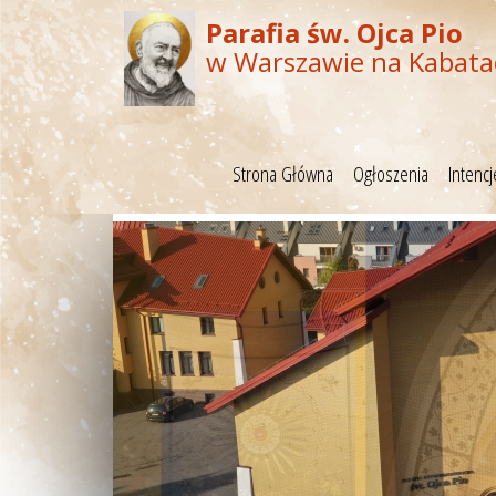
Parafia św. Ojca Pio
w Warszawie na Kabata
Strona Główna
Ogłoszenia
Intenc