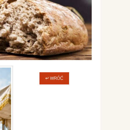
↵ WRÓĆ