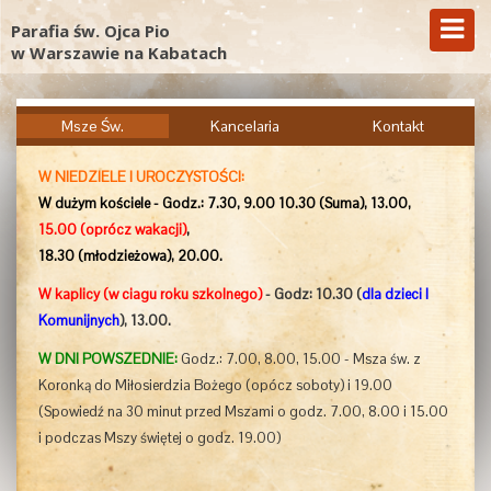
Parafia św. Ojca Pio
w Warszawie na Kabatach
Msze Św.
Kancelaria
Kontakt
W NIEDZIELE I UROCZYSTOŚCI:
W dużym kościele - Godz.: 7.30, 9.00 10.30 (Suma), 13.00,
15.00
(oprócz wakacji)
,
18.30 (młodzieżowa), 20.00.
W kaplicy (w ciagu roku szkolnego)
- Godz: 10.30 (
dla dzieci I
Komunijnych
), 13.00.
W DNI POWSZEDNIE:
Godz.: 7.00, 8.00, 15.00 - Msza św. z
Koronką do Miłosierdzia Bożego (opócz soboty) i 19.00
(
Spowiedź
na
30 minut przed Mszami o godz. 7.00, 8.00 i 15.00
i podczas Mszy świętej o godz. 19.00
)